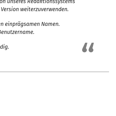
sion unseres Redaktionssystems
e Version weiterzuverwenden.
gen einprägsamen Namen.
 Benutzername.
dig.