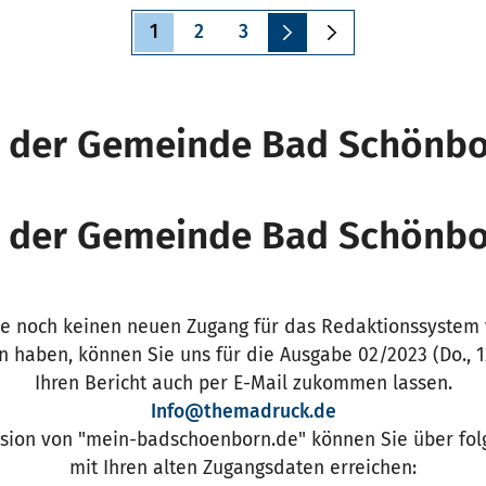
Aktuelle
1
Seite
2
Seite
3
Seite
tt der Gemeinde Bad Schönb
tt der Gemeinde Bad Schönb
e noch keinen neuen Zugang für das Redaktionssystem
 haben, können Sie uns für die Ausgabe 02/2023 (Do., 1
Ihren Bericht auch per E-Mail zukommen lassen.
Info@themadruck.de
rsion von "mein-badschoenborn.de" können Sie über fo
mit Ihren alten Zugangsdaten erreichen: