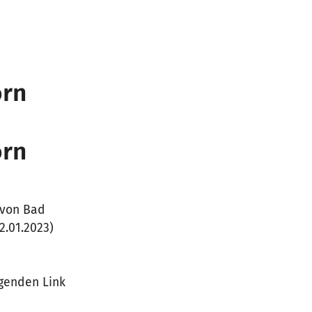
orn
orn
 von Bad
2.01.2023)
lgenden Link